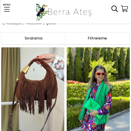
MENU
Anasayfa
AKSESUAR
Çanta
Sıralama
Filtreleme