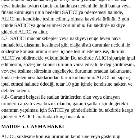
veya hukuka aykırı olarak kullanılması nedeni ile ilgili banka veya
finans kuruluşun ürün bedelini SATICI'ya ödememesi halinde,
ALICI'nın kendisine teslim edilmiş olması kaydıyla ürünün 3 gün
içinde SATICI'ya gönderilmesi zorunludur. Bu takdirde nakliye
giderleri ALICI'ya aittir.
4.7- SATICI mücbir sebepler veya nakliyeyi engelleyen hava
muhalefeti, ulaşımın kesilmesi gibi olağanüstü durumlar nedeni ile
sözleşme konusu ürünü süresi içinde teslim edemez ise, durumu
ALICI'ya bildirmekle yükümlüdür. Bu takdirde ALICI siparişin iptal
edilmesini, sözleşme konusu ürünün varsa emsali ile değiştirilmesini,
ve/veya teslimat süresinin engelleyici durumun ortadan kalkmasına
kadar ertelenmesi haklarından birini kullanabilir. ALICI'nın siparişi
iptal etmesi halinde ödediği tutar 10 gün içinde kendisine nakten ve
defaten ödenir.
4.8- Garanti belgesi ile satılan ürünlerden olan veya olmayan
ürünlerin arızalı veya bozuk olanlar, garanti şartları içinde gerekli
onarımın yapılması için SATICI'ya gönderilebilir, bu takdirde kargo
giderleri SATICI tarafından karşılanacaktır.
MADDE 5- CAYMA HAKKI
ALICI, sözleşme konusu ürürünün kendisine veya gösterdiği