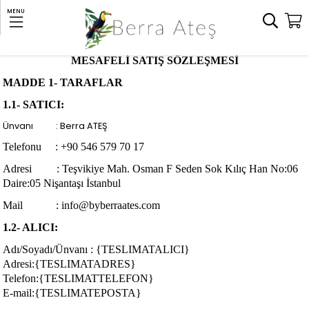
MENU
MESAFELİ SATIŞ SÖZLEŞMESİ
MADDE 1- TARAFLAR
1.1- SATICI:
Ünvanı : Berra ATEŞ
Telefonu : +90 546 579 70 17
Adresi : Teşvikiye Mah. Osman F Seden Sok Kılıç Han No:06
Daire:05 Nişantaşı İstanbul
Mail :
info@byberraates.com
1.2- ALICI:
Adı/Soyadı/Ünvanı : {TESLIMATALICI}
Adresi:{TESLIMATADRES}
Telefon:{TESLIMATTELEFON}
E-mail:{TESLIMATEPOSTA}