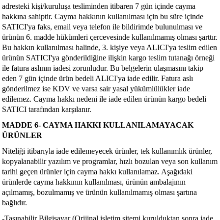
adresteki kişi/kuruluşa tesliminden itibaren 7 gün içinde cayma
hakkına sahiptir. Cayma hakkının kullanılması için bu süre içinde
SATICI'ya faks, email veya telefon ile bildirimde bulunulması ve
ürünün 6. madde hükümleri çercevesinde kullanılmamış olması şarttır.
Bu hakkın kullanılması halinde, 3. kişiye veya ALICI'ya teslim edilen
ürünün SATICI'ya gönderildiğine ilişkin kargo teslim tutanağı örneği
ile fatura aslının iadesi zorunludur. Bu belgelerin ulaşmasını takip
eden 7 gün içinde ürün bedeli ALICI'ya iade edilir. Fatura aslı
gönderilmez ise KDV ve varsa sair yasal yükümlülükler iade
edilemez. Cayma hakkı nedeni ile iade edilen ürünün kargo bedeli
SATICI tarafından karşılanır.
MADDE 6- CAYMA HAKKI KULLANILAMAYACAK
ÜRÜNLER
Niteliği itibarıyla iade edilemeyecek ürünler, tek kullanımlık ürünler,
kopyalanabilir yazılım ve programlar, hızlı bozulan veya son kullanım
tarihi geçen ürünler için cayma hakkı kullanılamaz. Aşağıdaki
ürünlerde cayma hakkının kullanılması, ürünün ambalajının
açılmamış, bozulmamış ve ürünün kullanılmamış olması şartına
bağlıdır.
-Taşınabilir Bilgisayar (Orijinal işletim sitemi kurulduktan sonra iade