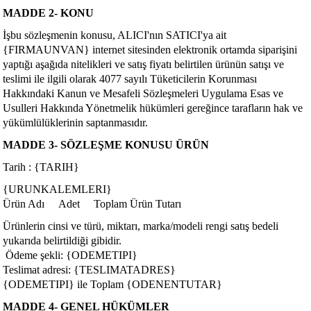
MADDE 2- KONU
İşbu sözleşmenin konusu, ALICI'nın SATICI'ya ait
{FIRMAUNVAN} internet sitesinden elektronik ortamda siparişini
yaptığı aşağıda nitelikleri ve satış fiyatı belirtilen ürünün satışı ve
teslimi ile ilgili olarak 4077 sayılı Tüketicilerin Korunması
Hakkındaki Kanun ve Mesafeli Sözleşmeleri Uygulama Esas ve
Usulleri Hakkında Yönetmelik hükümleri gereğince tarafların hak ve
yükümlülüklerinin saptanmasıdır.
MADDE 3- SÖZLEŞME KONUSU ÜRÜN
Tarih : {TARIH}
{URUNKALEMLERI}
Ürün Adı Adet Toplam Ürün Tutarı
Ürünlerin cinsi ve türü, miktarı, marka/modeli rengi satış bedeli
yukarıda belirtildiği gibidir.
Ödeme şekli: {ODEMETIPI}
Teslimat adresi: {TESLIMATADRES}
{ODEMETIPI} ile Toplam {ODENENTUTAR}
MADDE 4- GENEL HÜKÜMLER