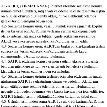
4.1- ALICI, {FIRMAUNVAN} internet sitesinde sözleşme konusu
ürünün temel nitelikleri, satış fiyatı ve ödeme şekli ile teslimata ilişkin
ön bilgileri okuyup bilgi sahibi olduğunu ve elektronik ortamda
gerekli teyidi verdiğini beyan eder.
4.2- Sözleşme konusu ürün, yasal 3 günlük süreyi aşmamak koşulu
ile her bir ürün için ALICI'nın yerleşim yerinin uzaklığına bağlı
olarak internet sitesinde ön bilgiler içinde açıklanan süre içinde
ALICI veya gösterdiği adresteki kişi/kuruluşa teslim edilir.
4.3- Sözleşme konusu ürün, ALICI'dan başka bir kişi/kuruluşa teslim
edilecek ise, teslim edilecek kişi/kuruluşun teslimatı kabul
etmemesinden SATICI sorumlu tutulamaz.
4.4- SATICI, sözleşme konusu ürünün sağlam, eksiksiz, siparişte
belirtilen niteliklere uygun ve varsa garanti belgeleri ve kullanım
klavuzları ile teslim edilmesinden sorumludur.
4.5- Sözleşme konusu ürünün teslimatı için işbu sözleşmenin imzalı
nüshasının SATICI'ya ulaştırılmış olması ve bedelinin ALICI'nın
tercih ettiği ödeme şekli ile ödenmiş olması şarttır. Herhangi bir
nedenle ürün bedeli ödenmez veya banka kayıtlarında iptal edilir ise,
SATICI ürünün teslimi yükümlülüğünden kurtulmuş kabul edilir.
4.6- Ürünün tesliminden sonra ALICI'ya ait kredi kartının ALICI'nın
kusurundan kaynaklanmayan bir şekilde yetkisiz kişilerce haksız