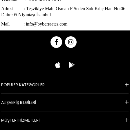
Adresi : Teşvikiye Mah. Osman F Seden Sok Kılıç Han No:06
Daire:05 Nişantaşı İstanbul
Mail :
info@byberraates.com
POPÜLER KATEGORİLER
ALIŞVERİŞ BİLGİLERİ
MÜŞTERİ HİZMETLERİ