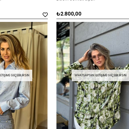
₺2.800,00
TIŞIME GEÇEBILIRSIN
WHATSAPTAN İLETIŞIME GEÇEBILIRSIN