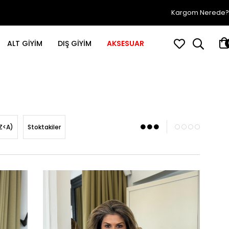
Kargom Nerede?
ALT GİYİM
DIŞ GİYİM
AKSESUAR
Z<A)
Stoktakiler