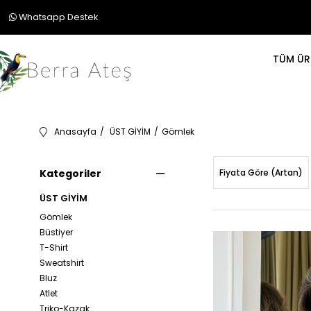
Whatsapp Destek
TÜM ÜR
Anasayfa
ÜST GİYİM
Gömlek
Kategoriler
Fiyata Göre (Artan)
ÜST GİYİM
Gömlek
Büstiyer
T-Shirt
Sweatshirt
Bluz
Atlet
Triko-Kazak