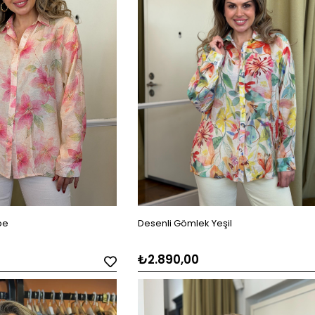
be
Desenli Gömlek Yeşil
₺2.890,00