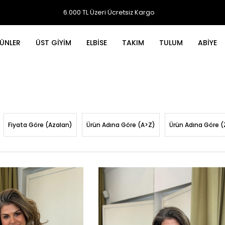
6.000 TL Üzeri Ücretsiz Kargo
ÜNLER
ÜST GİYİM
ELBİSE
TAKIM
TULUM
ABİYE
Fiyata Göre (Azalan)
Ürün Adına Göre (A>Z)
Ürün Adına Göre (