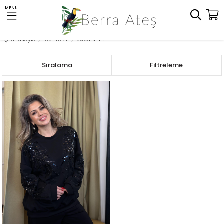
MENU
Anasayfa
ÜST GİYİM
Sweatshirt
Sıralama
Filtreleme